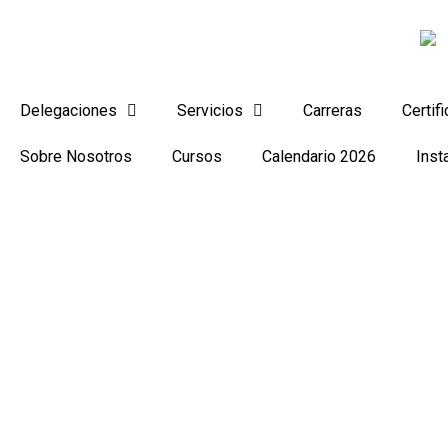
Ir
al
contenido
Delegaciones
Servicios
Carreras
Certif
Sobre Nosotros
Cursos
Calendario 2026
Inst