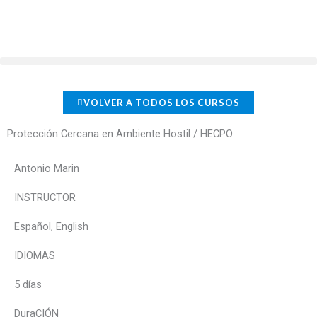
Ir
al
contenido
VOLVER A TODOS LOS CURSOS
Protección Cercana en Ambiente Hostil / HECPO
Antonio Marin
INSTRUCTOR
Español, English
IDIOMAS
5 días
DuraCIÓN