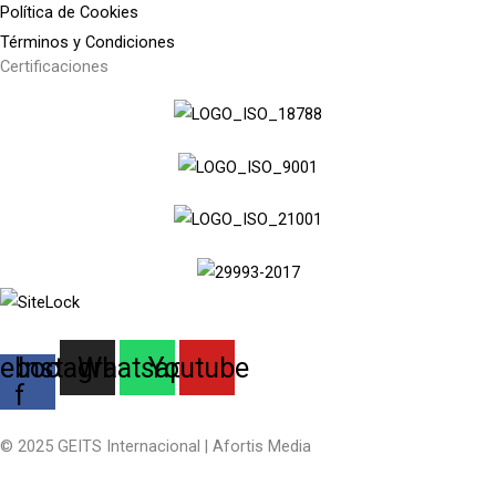
Política de Cookies
Términos y Condiciones
Certificaciones
ebook-
Instagram
Whatsapp
Youtube
f
© 2025 GEITS Internacional | Afortis Media