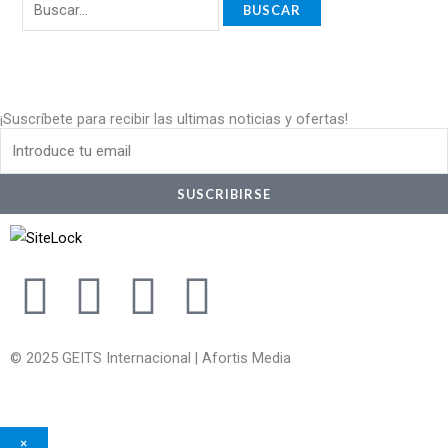
¡Suscríbete para recibir las ultimas noticias y ofertas!
Email
SUSCRIBIRSE
F
I
W
Y
a
n
h
o
© 2025 GEITS Internacional | Afortis Media
c
s
a
u
e
t
t
t
×