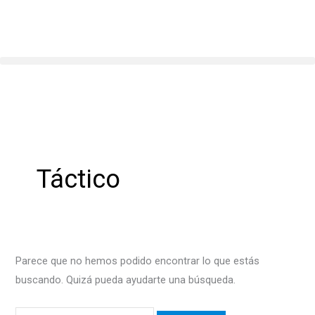
Ir
Buscar
al
por:
contenido
Táctico
Parece que no hemos podido encontrar lo que estás
buscando. Quizá pueda ayudarte una búsqueda.